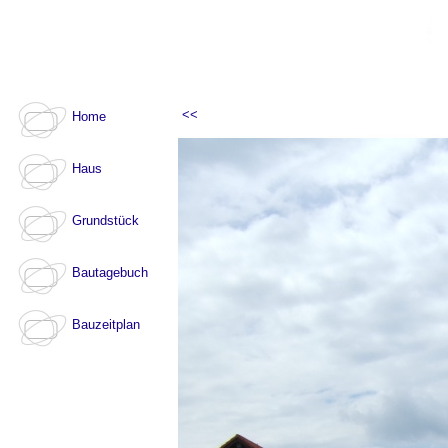
<<
Home
Haus
Grundstück
Bautagebuch
Bauzeitplan